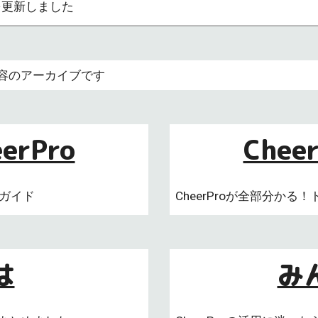
更新しました
容のアーカイブです
rPro
Che
ズガイド
CheerProが全部分か
は
み